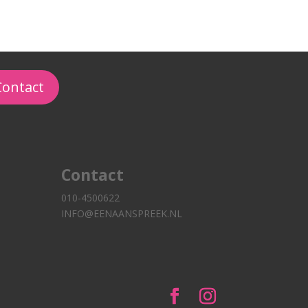
Contact
Contact
010-4500622
INFO@EENAANSPREEK.NL