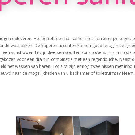
 opleveren. Het betreft een badkamer met donkergrijze tegels en san
aande wasbakken. De koperen accenten komen goed terug in de grep
n een sunshower. Er zijn diversen soorten sunshowers. Er zijn modell
er gekozen voor een drain in combinatie met een regendouche. Naast
beeld het wassen van haren. Tot slot zijn er nog twee nissen met inb
euwd naar de mogelijkheden van u badkamer of toiletruimte? Neem