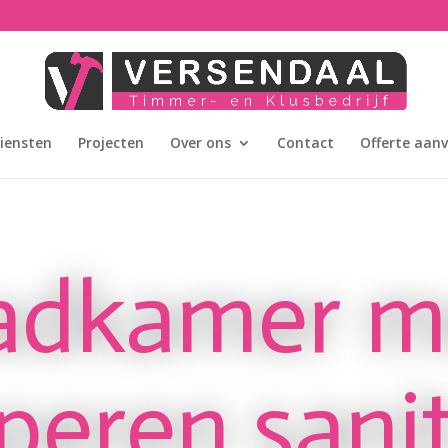
iensten
Projecten
Over ons
Contact
Offerte aan
adkamer m
peren sanit