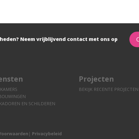
heden? Neem vrijblijvend contact met ons op
ensten
Projecten
KAMERS
BEKIJK RECENTE PROJECTEN
BOUWINGEN
KADOREN EN SCHILDEREN
Voorwaarden
|
Privacybeleid