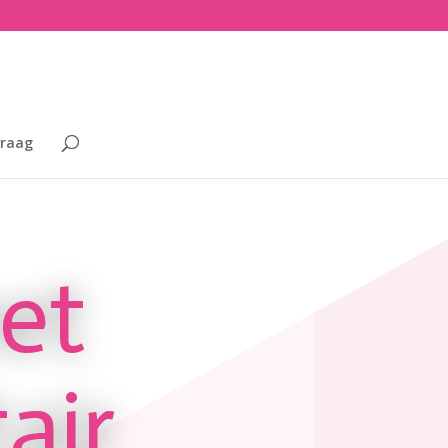
vraag
et
air