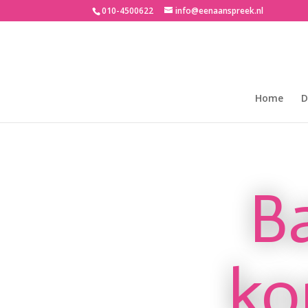
010-4500622
info@eenaanspreek.nl
Home
D
B
ko