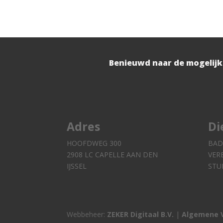
Benieuwd naar de mogelijk
Adres
Di
HOOFDWEG 300
BAD
2908 LC CAPELLE AAN DEN
VER
IJSSEL
STU
Webbeheer:
ZEKER Digitaal B.V.
|
Algemene 